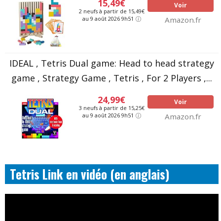
15,49€
Voir
2 neufs à partir de 15,49€
au 9 août 2026 9h51
Amazon.fr
IDEAL , Tetris Dual game: Head to head strategy
game , Strategy Game , Tetris , For 2 Players ,...
24,99€
Voir
3 neufs à partir de 15,25€
au 9 août 2026 9h51
Amazon.fr
Tetris Link en vidéo (en anglais)