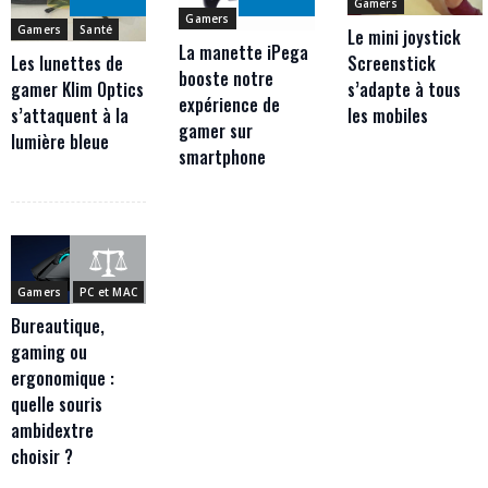
Gamers
Gamers
Gamers
Santé
Le mini joystick
La manette iPega
Les lunettes de
Screenstick
booste notre
gamer Klim Optics
s’adapte à tous
expérience de
s’attaquent à la
les mobiles
gamer sur
lumière bleue
smartphone
Gamers
PC et MAC
COMPARATI
F
Bureautique,
gaming ou
ergonomique :
quelle souris
ambidextre
choisir ?