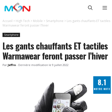
Aller
Me
au
contenu
Accueil
>
High Tech
>
Mobile
>
Smartphone
>
Les gants chauffants ET tactiles
Warmawear feront passer l’hiver
Smartphone
Les gants chauffants ET tactiles
Warmawear feront passer l’hiver
Par
Jeffro
-
Dernière modification le
9 juillet 2022
8.1
NOTRE NOTE