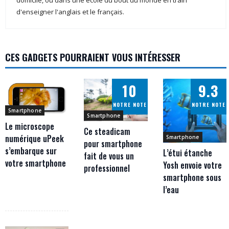
domicile, ou dans une école du bout du monde en train
d'enseigner l'anglais et le français.
CES GADGETS POURRAIENT VOUS INTÉRESSER
10
9.3
NOTRE NOTE
NOTRE NOTE
Smartphone
Smartphone
Le microscope
Ce steadicam
numérique uPeek
Smartphone
pour smartphone
s’embarque sur
L’étui étanche
fait de vous un
votre smartphone
Yosh envoie votre
professionnel
smartphone sous
l’eau