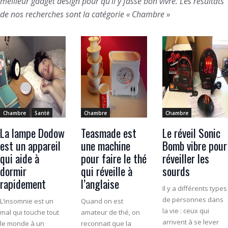
meilleur gadget design pour qu’il y fasse bon vivre. Les résultats
de nos recherches sont la catégorie « Chambre »
Chambre
Santé
Chambre
Chambre
La lampe Dodow
Teasmade est
Le réveil Sonic
est un appareil
une machine
Bomb vibre pour
qui aide à
pour faire le thé
réveiller les
dormir
qui réveille à
sourds
rapidement
l’anglaise
Il y a différents types
de personnes dans
L’insomnie est un
Quand on est
la vie : ceux qui
mal qui touche tout
amateur de thé, on
arrivent à se lever
le monde à un
reconnait que la