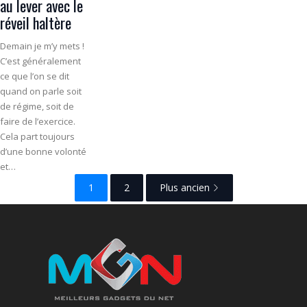
au lever avec le
réveil haltère
Demain je m’y mets !
C’est généralement
ce que l’on se dit
quand on parle soit
de régime, soit de
faire de l’exercice.
Cela part toujours
d’une bonne volonté
et…
1
2
Plus ancien