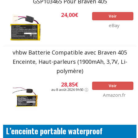
GSP103465 Pour Braven 405
24,00€
Voir
eBay
vhbw Batterie Compatible avec Braven 405
Enceinte, Haut-parleurs (1900mAh, 3,7V, Li-
polymère)
28,85€
Voir
au 8 août 2026 9h50
Amazon.fr
L’enceinte portable waterproof