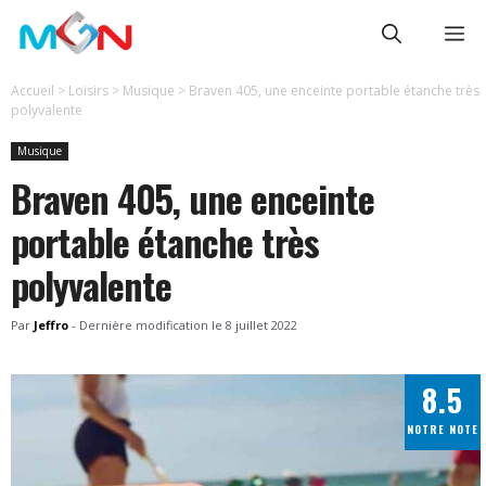
Aller
Me
au
contenu
Accueil
>
Loisirs
>
Musique
>
Braven 405, une enceinte portable étanche très
polyvalente
Musique
Braven 405, une enceinte
portable étanche très
polyvalente
Par
Jeffro
-
Dernière modification le
8 juillet 2022
8.5
NOTRE NOTE