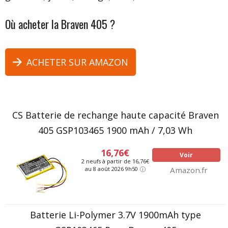
Où acheter
la Braven 405
?
ACHETER SUR AMAZON
CS Batterie de rechange haute capacité Braven
405 GSP103465 1900 mAh / 7,03 Wh
16,76€
Voir
2 neufs à partir de 16,76€
au 8 août 2026 9h50
Amazon.fr
Batterie Li-Polymer 3.7V 1900mAh type