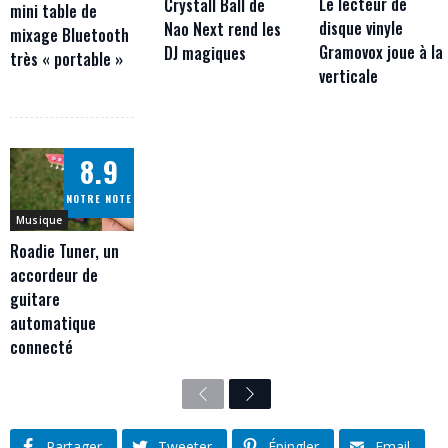
Le lecteur de
Crystall Ball de
mini table de
disque vinyle
Nao Next rend les
mixage Bluetooth
Gramovox joue à la
DJ magiques
très « portable »
verticale
8.9
NOTRE NOTE
Musique
Roadie Tuner, un
accordeur de
guitare
automatique
connecté
Previous
Next
Partager
Tweeter
Épingler
Email