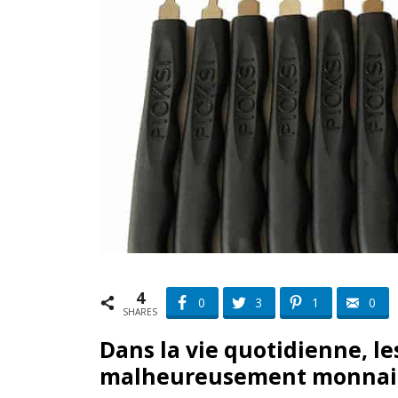
4
0
3
1
0
SHARES
Dans la vie quotidienne, l
malheureusement monnaie