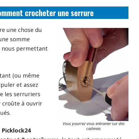
comment crocheter une serrure
re une chose du
ur une somme
e nous permettant
butant (ou même
ipuler et assez
e les serruriers
 croûte à ouvrir
ués.
Vous pourrez vous entrainer sur des
cadenas
e
Picklock24