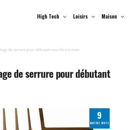
High Tech
Loisirs
Maison
hetage de serrure pour débutant vous fera la main
tage de serrure pour débutant
9
NOTRE NOTE