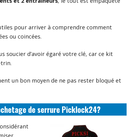
rents et 2 entraîneurs
, le tout est empaqueté
 utiles pour arriver à comprendre comment
ées ou coincées.
s soucier d’avoir égaré votre clé, car ce kit
trin.
ment un bon moyen de ne pas rester bloqué et
crochetage de serrure Picklock24?
considérant
omiser