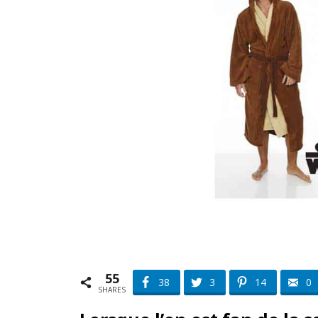
55
38
3
14
0
SHARES