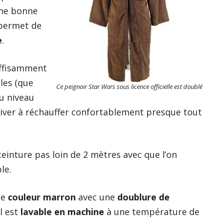
une bonne
 permet de
e
.
uffisamment
les (que
Ce peignoir Star Wars sous licence officielle est doublé
au niveau
rriver à réchauffer confortablement presque tout
einture pas loin de 2 mètres avec que l’on
le.
ne
couleur marron
avec une
doublure de
il est
lavable en machine
à une température de