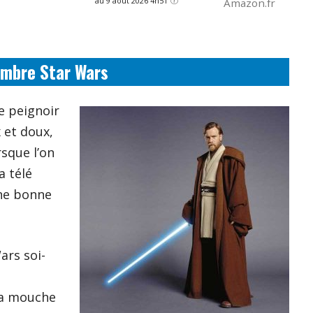
au 9 août 2026 4h51
Amazon.fr
ambre Star Wars
ce peignoir
 et doux,
rsque l’on
a télé
une bonne
ars soi-
ra mouche