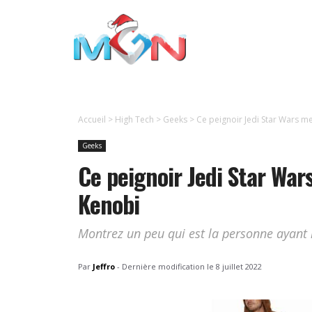
Aller
au
contenu
Accueil
>
High Tech
>
Geeks
>
Ce peignoir Jedi Star Wars m
Geeks
Ce peignoir Jedi Star War
Kenobi
Montrez un peu qui est la personne ayant l
Par
Jeffro
-
Dernière modification le
8 juillet 2022