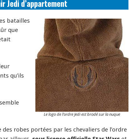
ir Jedi d’appartement
es batailles
sûr que
était
leur
ts qu’ils
s semble
Le logo de l’ordre Jedi est brodé sur la nuque
ge des robes portées par les chevaliers de l’ordre
par ailleurs,
sous licence officielle Star Wars
et