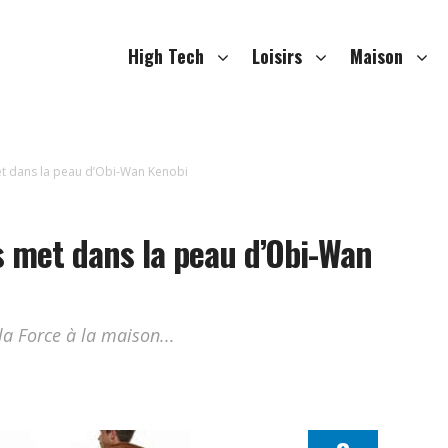
High Tech
Loisirs
Maison
et dans la peau d’Obi-Wan Kenobi
s met dans la peau d’Obi-Wan
a Force à la maison...