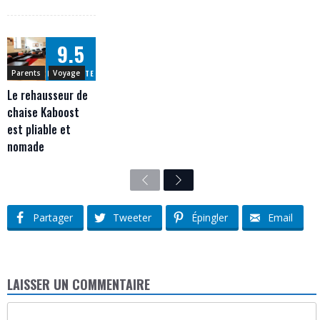
9.5
Parents
Voyage
NOTRE NOTE
Le rehausseur de
chaise Kaboost
est pliable et
nomade
Previous
Next
Partager
Tweeter
Épingler
Email
LAISSER UN COMMENTAIRE
Commentaire