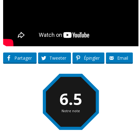
Partager
Tweeter
Épingler
Email
6.5
Notre note