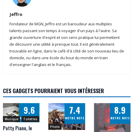
Jeffro
Fondateur de MGN, Jeffro est un baroudeur aux multiples
talents passant son temps à voyager d'un pays à l'autre. Sa
grande ouverture d'esprit et son sens pratique lui permettent
de découvrir une utilité à presque tout. Il est généralement
trouvable en ligne, dans le café d'à côté de son nouveau lieu de
domicile, ou dans une école du bout du monde en train
d'enseigner l'anglais et le français.
CES GADGETS POURRAIENT VOUS INTÉRESSER
9.6
7.4
8.9
NOTRE NOTE
NOTRE NOTE
NOTRE NOTE
Musique
Toilettes
Photo
Potty Piano, le