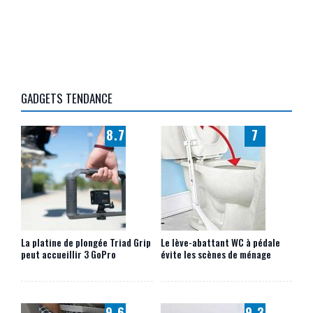
GADGETS TENDANCE
8.7
7
La platine de plongée Triad Grip
Le lève-abattant WC à pédale
peut accueillir 3 GoPro
évite les scènes de ménage
9.6
9.3