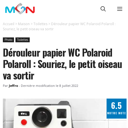
Aller
Me
au
contenu
Accueil
>
Maison
>
Toilettes
>
Dérouleur papier WC Polaroid Polaroll :
Souriez, le petit oiseau va sortir
Photo
Toilettes
Dérouleur papier WC Polaroid
Polaroll : Souriez, le petit oiseau
va sortir
Par
Jeffro
-
Dernière modification le
8 juillet 2022
6.5
NOTRE NOTE