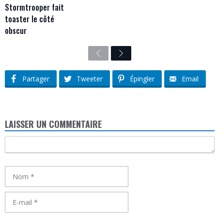
Stormtrooper fait
toaster le côté
obscur
Previous
Next
Partager
Tweeter
Épingler
Email
LAISSER UN COMMENTAIRE
Commentaire
Nom
E-
mail