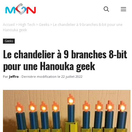
Aller
Me
au
contenu
Accueil
>
High Tech
>
Geeks
>
Le chandelier à 9 branches 8-bit pour une
Hanouka geek
Geeks
Le chandelier à 9 branches 8-bit
pour une Hanouka geek
Par
Jeffro
-
Dernière modification le
22 juillet 2022