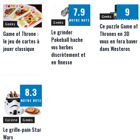
7.9
9
Geeks
NOTRE NOTE
NOTRE NOTE
Geeks
Geeks
Ce puzzle Game of
Le grinder
Thrones en 3D
Game of Throne :
Pokeball hache
vous en fera baver
le jeu de cartes à
vos herbes
dans Westeros
jouer classique
discrètement et
en finesse
8.3
NOTRE NOTE
Cuisine
Geeks
Le grille-pain Star
Wars