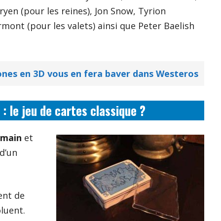
yen (pour les reines), Jon Snow, Tyrion
mont (pour les valets) ainsi que Peter Baelish
ones en 3D vous en fera baver dans Westeros
: le jeu de cartes classique ?
a main
et
 d’un
ent de
luent.