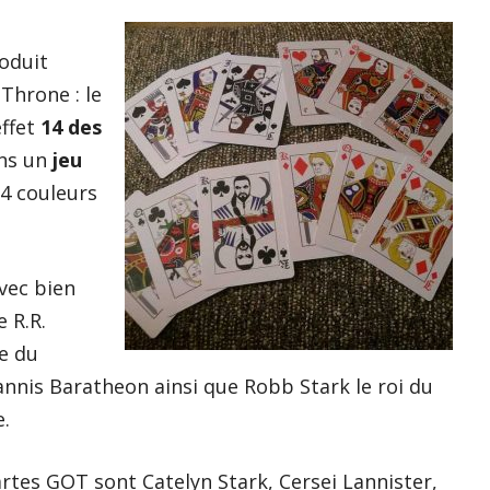
oduit
 Throne : le
effet
14 des
ns un
jeu
 4 couleurs
avec bien
 R.R.
re du
tannis Baratheon ainsi que Robb Stark le roi du
.
cartes GOT
sont Catelyn Stark, Cersei Lannister,