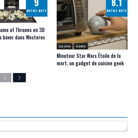
9
8.1
NOTRE NOTE
NOTRE NOTE
Game of Thrones en 3D
ra baver dans Westeros
Cuisine
Geeks
Minuteur Star Wars Étoile de la
mort, un gadget de cuisine geek
Previous
Next