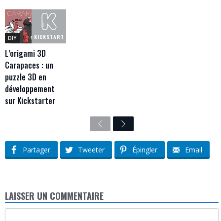
KICKSTART
DIY
L’origami 3D
Carapaces : un
puzzle 3D en
développement
sur Kickstarter
Previous
Next
Partager
Tweeter
Épingler
Email
LAISSER UN COMMENTAIRE
Commentaire