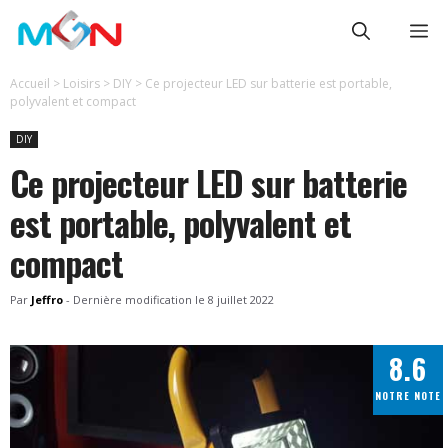
Aller
Me
au
contenu
Accueil
>
Loisirs
>
DIY
>
Ce projecteur LED sur batterie est portable,
polyvalent et compact
DIY
Ce projecteur LED sur batterie
est portable, polyvalent et
compact
Par
Jeffro
-
Dernière modification le
8 juillet 2022
8.6
NOTRE NOTE