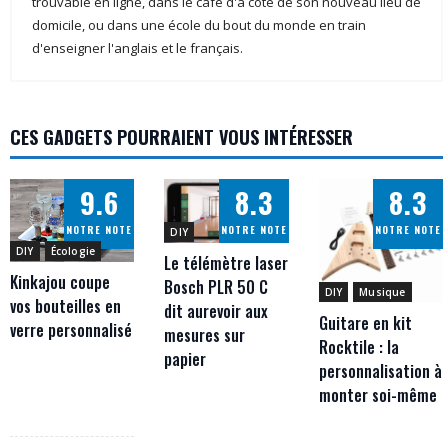
trouvable en ligne, dans le café d'à côté de son nouveau lieu de
domicile, ou dans une école du bout du monde en train
d'enseigner l'anglais et le français.
CES GADGETS POURRAIENT VOUS INTÉRESSER
9.6
8.3
8.3
NOTRE NOTE
NOTRE NOTE
NOTRE NOTE
DIY
DIY
Écologie
Le télémètre laser
Kinkajou coupe
Bosch PLR 50 C
DIY
Musique
vos bouteilles en
dit aurevoir aux
Guitare en kit
verre personnalisé
mesures sur
Rocktile : la
papier
personnalisation à
monter soi-même