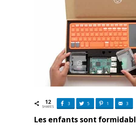
12
3
5
1
3
SHARES
Les enfants sont formidabl