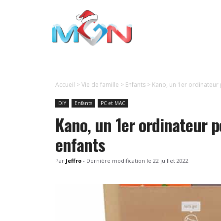
Aller
au
contenu
Accueil
>
Vie de famille
>
Enfants
>
Kano, un 1er ordinateur
DIY
Enfants
PC et MAC
Kano, un 1er ordinateur 
enfants
Par
Jeffro
-
Dernière modification le
22 juillet 2022