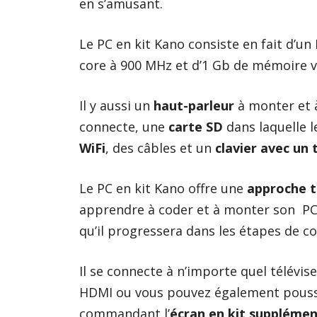
en s’amusant.
Le PC en kit Kano consiste en fait d’un
core à 900 MHz et d’1 Gb de mémoire v
Il y aussi un
haut-parleur
à monter et 
connecte, une
carte SD
dans laquelle l
WiFi
, des câbles et un
clavier avec un
Le PC en kit
Kano
offre une
approche t
apprendre à coder et à monter son PC po
qu’il progressera dans les étapes de c
Il se connecte à n’importe quel télévi
HDMI ou vous pouvez également pousse
commandant l’
écran en kit supplémen