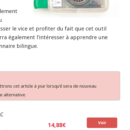
blement
u
r le vice et profiter du fait que cet outil
ra également l’intéresser à apprendre une
nnaire bilingue.
rons cet article à jour lorsqu’il sera de nouveau
e alternative.
AC
Voir
14,88€