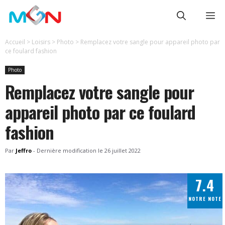
Aller
Me
au
contenu
Accueil
>
Loisirs
>
Photo
>
Remplacez votre sangle pour appareil photo par
ce foulard fashion
Photo
Remplacez votre sangle pour
appareil photo par ce foulard
fashion
Par
Jeffro
-
Dernière modification le
26 juillet 2022
7.4
NOTRE NOTE