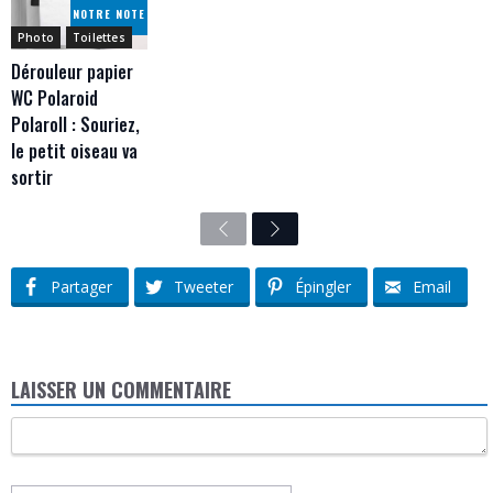
NOTRE NOTE
Photo
Toilettes
Dérouleur papier
WC Polaroid
Polaroll : Souriez,
le petit oiseau va
sortir
Previous
Next
Partager
Tweeter
Épingler
Email
LAISSER UN COMMENTAIRE
Commentaire