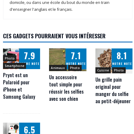
domicile, ou dans une école du bout du monde en train
d'enseigner l'anglais et le français.
CES GADGETS POURRAIENT VOUS INTÉRESSER
7.9
7.1
8.1
Photo
NOTRE NOTE
NOTRE NOTE
NOTRE NOTE
Smartphone
Animaux
Photo
Cuisine
Photo
Prynt est un
Un accessoire
Un grille pain
Polaroid pour
tout simple pour
original pour
iPhone et
réussir les selfies
manger du selfie
Samsung Galaxy
avec son chien
au petit-déjeuner
6.5