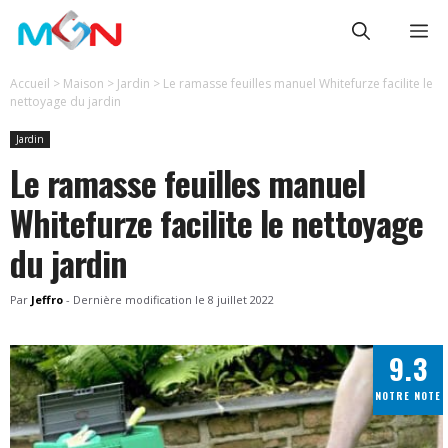
Aller
Me
au
contenu
Accueil
>
Maison
>
Jardin
>
Le ramasse feuilles manuel Whitefurze facilite le
nettoyage du jardin
Jardin
Le ramasse feuilles manuel
Whitefurze facilite le nettoyage
du jardin
Par
Jeffro
-
Dernière modification le
8 juillet 2022
9.3
NOTRE NOTE