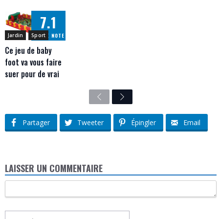
7.1
NOTRE NOTE
Jardin
Sport
Ce jeu de baby
foot va vous faire
suer pour de vrai
Previous
Next
Partager
Tweeter
Épingler
Email
LAISSER UN COMMENTAIRE
Commentaire
Nom