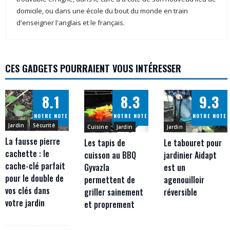
domicile, ou dans une école du bout du monde en train
d'enseigner l'anglais et le français.
CES GADGETS POURRAIENT VOUS INTÉRESSER
8.1
8.3
9.3
NOTRE NOTE
NOTRE NOTE
NOTRE NOTE
Jardin
Sécurité
Jardin
Cuisine
Jardin
La fausse pierre
Le tabouret pour
Les tapis de
cachette : le
jardinier Aidapt
cuisson au BBQ
cache-clé parfait
est un
Gyvazla
pour le double de
agenouilloir
permettent de
vos clés dans
réversible
griller sainement
votre jardin
et proprement