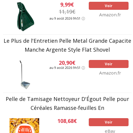
9,99€
Voir
11,19€
Amazon.fr
au 9 août 2026 9h51
Le Plus de l'Entretien Pelle Metal Grande Capacite
Manche Argente Style Flat Shovel
20,90€
Voir
au 9 août 2026 9h51
Amazon.fr
Pelle de Tamisage Nettoyeur D'Égout Pelle pour
Céréales Ramasse-feuilles En
108,68€
Voir
eBay