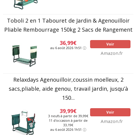
Toboli 2 en 1 Tabouret de Jardin & Agenouilloir
Pliable Rembourrage 150kg 2 Sacs de Rangement
36,99€
Voir
au 6 août 2026 1h51
Amazon.fr
Relaxdays Agenouilloir,coussin moelleux, 2
sacs,pliable, aide genou, travail jardin, jusqu’à
150...
39,99€
Voir
3 neufs à partir de 39,99€
11 d'occasion à partir de
Amazon.fr
33,19€
au 6 août 2026 1h51