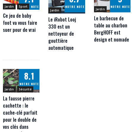
NOTRE NOTE
NOTRE NOTE
NOTRE NOTE
Jardin
Sport
Jardin
Jardin
Ce jeu de baby
Le barbecue de
Le iRobot Looj
foot va vous faire
table au charbon
330 est un
suer pour de vrai
BergHOFF est
nettoyeur de
design et nomade
gouttière
automatique
8.1
NOTRE NOTE
Jardin
Sécurité
La fausse pierre
cachette : le
cache-clé parfait
pour le double de
vos clés dans