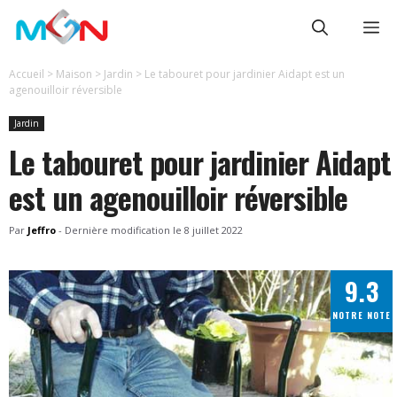
Aller
Me
au
contenu
Accueil
>
Maison
>
Jardin
>
Le tabouret pour jardinier Aidapt est un
agenouilloir réversible
Jardin
Le tabouret pour jardinier Aidapt
est un agenouilloir réversible
Par
Jeffro
-
Dernière modification le
8 juillet 2022
9.3
NOTRE NOTE