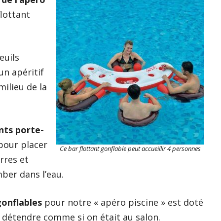
flottant
euils
un apéritif
ilieu de la
nts porte-
pour placer
Ce bar flottant gonflable peut accueillir 4 personnes
rres et
ber dans l’eau.
gonflables
pour notre « apéro piscine » est doté
détendre comme si on était au salon.