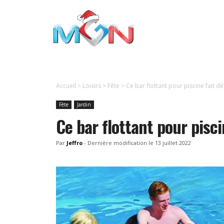
Aller
au
contenu
Accueil
>
Loisirs
>
Fête
>
Ce bar flottant pour piscine fait 
Fête
Jardin
Ce bar flottant pour pisc
Par
Jeffro
-
Dernière modification le
13 juillet 2022