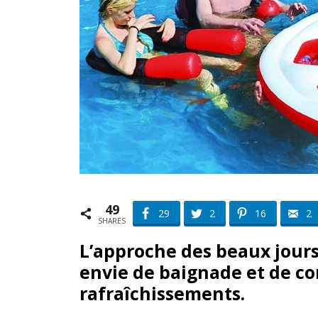
49
29
2
16
2
SHARES
L’approche des beaux jours
envie de baignade et de 
rafraîchissements.