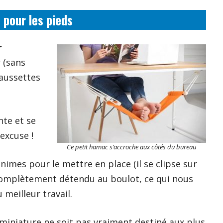
 pour les pieds
r
r (sans
haussettes
te et se
excuse !
Ce petit hamac s’accroche aux côtés du bureau
imes pour le mettre en place (il se clipse sur
ir complètement détendu au boulot, ce qui nous
meilleur travail.
miniature ne soit pas vraiment destiné aux plus