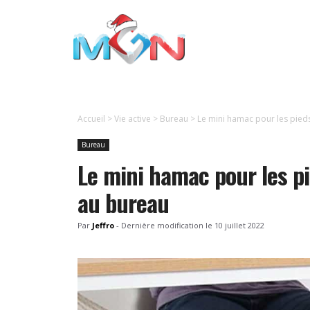
Aller
au
contenu
Accueil
>
Vie active
>
Bureau
>
Le mini hamac pour les pied
Bureau
Le mini hamac pour les p
au bureau
Par
Jeffro
-
Dernière modification le
10 juillet 2022