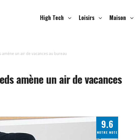
High Tech
Loisirs
Maison
s amène un air de vacances au bureau
ieds amène un air de vacances
9.6
NOTRE NOTE