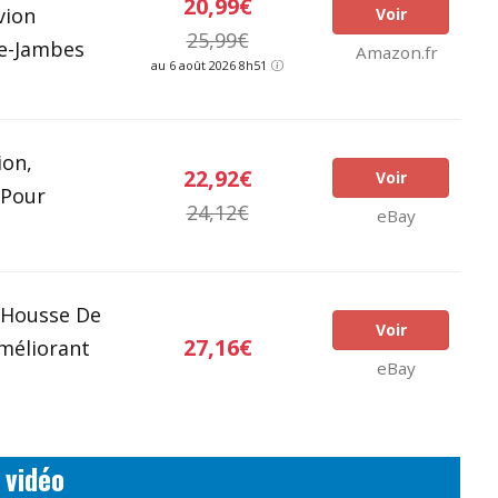
20,99€
vion
Voir
25,99€
e-Jambes
Amazon.fr
au 6 août 2026 8h51
ion,
22,92€
Voir
 Pour
24,12€
eBay
- Housse De
Voir
27,16€
méliorant
eBay
 vidéo