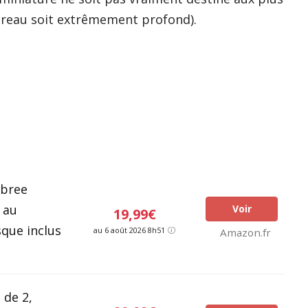
ureau soit extrêmement profond).
Abree
 au
Voir
19,99€
que inclus
au 6 août 2026 8h51
Amazon.fr
 de 2,