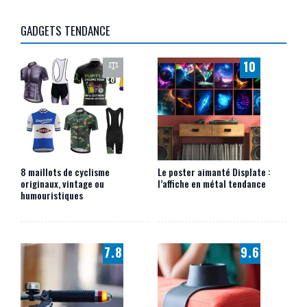
GADGETS TENDANCE
10
COM
PAR
ATIF
8 maillots de cyclisme
Le poster aimanté Displate :
originaux, vintage ou
l’affiche en métal tendance
humouristiques
7.8
9.6