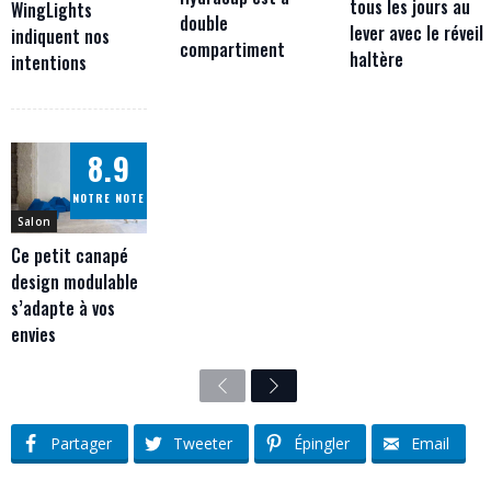
tous les jours au
WingLights
double
lever avec le réveil
indiquent nos
compartiment
haltère
intentions
8.9
NOTRE NOTE
Salon
Ce petit canapé
design modulable
s’adapte à vos
envies
Previous
Next
Partager
Tweeter
Épingler
Email