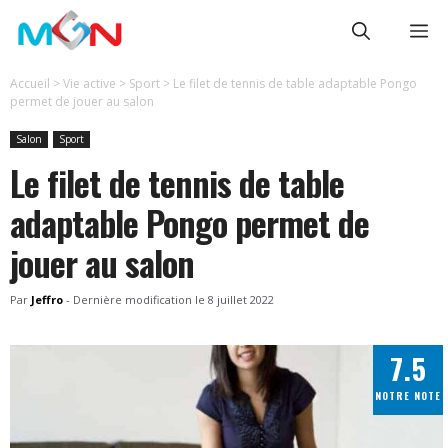
Aller
Me
au
contenu
Accueil
>
Vie active
>
Sport
>
Le filet de tennis de table adaptable Pongo
permet de jouer au salon
Salon
Sport
Le filet de tennis de table
adaptable Pongo permet de
jouer au salon
Par
Jeffro
-
Dernière modification le
8 juillet 2022
7.5
NOTRE NOTE