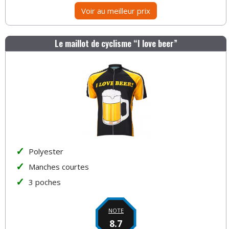
Voir au meilleur prix
Le maillot de cyclisme “I love beer”
Polyester
Manches courtes
3 poches
NOTE
8.7