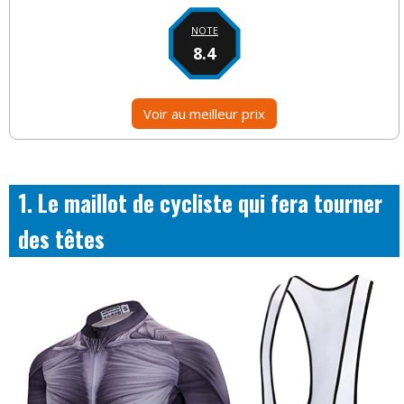
NOTE
8.4
Voir au meilleur prix
1. Le maillot de cycliste qui fera tourner
des têtes