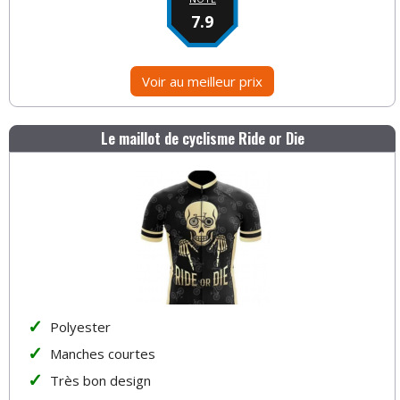
7.9
Voir au meilleur prix
Le maillot de cyclisme Ride or Die
Polyester
Manches courtes
Très bon design