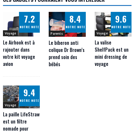
7.2
8.4
9.6
NOTRE NOTE
NOTRE NOTE
NOTRE NOTE
Voyage
Voyage
Parents
Le Airhook est à
La valise
Le biberon anti
rajouter dans
ShelfPack est un
colique Dr Brown’s
votre kit voyage
mini dressing de
prend soin des
avion
voyage
bébés
9.4
NOTRE NOTE
Voyage
La paille LifeStraw
est un filtre
nomade pour