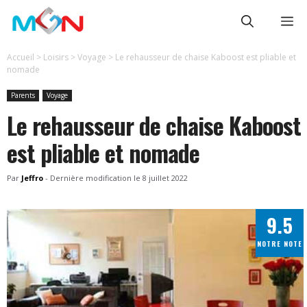
Aller
Me
au
contenu
Accueil
>
Loisirs
>
Voyage
>
Le rehausseur de chaise Kaboost est pliable et
nomade
Parents
Voyage
Le rehausseur de chaise Kaboost
est pliable et nomade
Par
Jeffro
-
Dernière modification le
8 juillet 2022
9.5
NOTRE NOTE