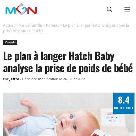
Aller
Me
au
contenu
Accueil
>
Vie de famille
>
Parents
>
Le plan à langer Hatch Baby analyse la
prise de poids de bébé
Parents
Le plan à langer Hatch Baby
analyse la prise de poids de bébé
Par
Jeffro
-
Dernière modification le
26 juillet 2022
8.4
NOTRE NOTE